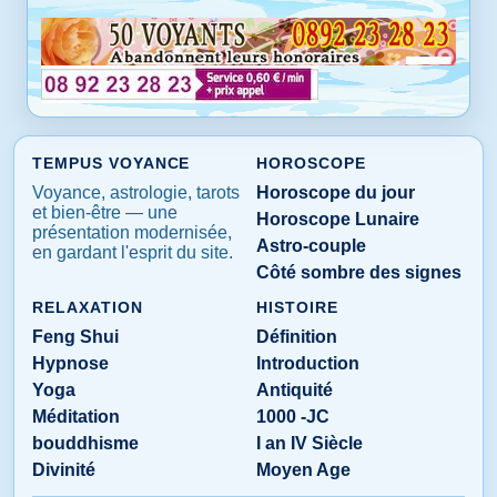
TEMPUS VOYANCE
HOROSCOPE
Voyance, astrologie, tarots
Horoscope du jour
et bien-être — une
Horoscope Lunaire
présentation modernisée,
Astro-couple
en gardant l'esprit du site.
Côté sombre des signes
RELAXATION
HISTOIRE
Feng Shui
Définition
Hypnose
Introduction
Yoga
Antiquité
Méditation
1000 -JC
bouddhisme
I an IV Siècle
Divinité
Moyen Age