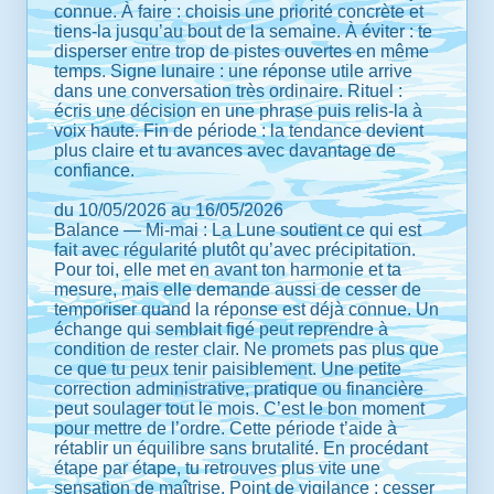
connue. À faire : choisis une priorité concrète et
tiens-la jusqu’au bout de la semaine. À éviter : te
disperser entre trop de pistes ouvertes en même
temps. Signe lunaire : une réponse utile arrive
dans une conversation très ordinaire. Rituel :
écris une décision en une phrase puis relis-la à
voix haute. Fin de période : la tendance devient
plus claire et tu avances avec davantage de
confiance.
du 10/05/2026 au 16/05/2026
Balance — Mi-mai : La Lune soutient ce qui est
fait avec régularité plutôt qu’avec précipitation.
Pour toi, elle met en avant ton harmonie et ta
mesure, mais elle demande aussi de cesser de
temporiser quand la réponse est déjà connue. Un
échange qui semblait figé peut reprendre à
condition de rester clair. Ne promets pas plus que
ce que tu peux tenir paisiblement. Une petite
correction administrative, pratique ou financière
peut soulager tout le mois. C’est le bon moment
pour mettre de l’ordre. Cette période t’aide à
rétablir un équilibre sans brutalité. En procédant
étape par étape, tu retrouves plus vite une
sensation de maîtrise. Point de vigilance : cesser