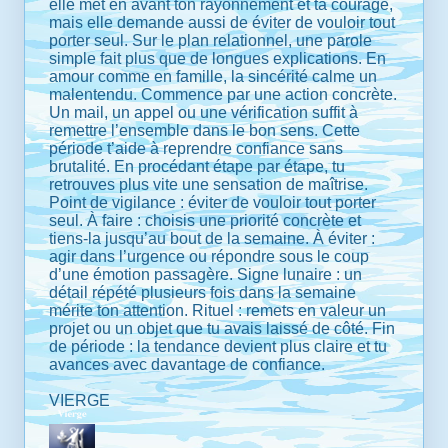
elle met en avant ton rayonnement et ta courage,
mais elle demande aussi de éviter de vouloir tout
porter seul. Sur le plan relationnel, une parole
simple fait plus que de longues explications. En
amour comme en famille, la sincérité calme un
malentendu. Commence par une action concrète.
Un mail, un appel ou une vérification suffit à
remettre l’ensemble dans le bon sens. Cette
période t’aide à reprendre confiance sans
brutalité. En procédant étape par étape, tu
retrouves plus vite une sensation de maîtrise.
Point de vigilance : éviter de vouloir tout porter
seul. À faire : choisis une priorité concrète et
tiens-la jusqu’au bout de la semaine. À éviter :
agir dans l’urgence ou répondre sous le coup
d’une émotion passagère. Signe lunaire : un
détail répété plusieurs fois dans la semaine
mérite ton attention. Rituel : remets en valeur un
projet ou un objet que tu avais laissé de côté. Fin
de période : la tendance devient plus claire et tu
avances avec davantage de confiance.
VIERGE