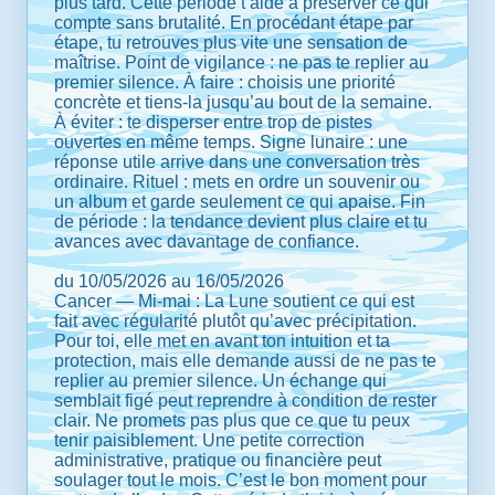
plus tard. Cette période t’aide à préserver ce qui
compte sans brutalité. En procédant étape par
étape, tu retrouves plus vite une sensation de
maîtrise. Point de vigilance : ne pas te replier au
premier silence. À faire : choisis une priorité
concrète et tiens-la jusqu’au bout de la semaine.
À éviter : te disperser entre trop de pistes
ouvertes en même temps. Signe lunaire : une
réponse utile arrive dans une conversation très
ordinaire. Rituel : mets en ordre un souvenir ou
un album et garde seulement ce qui apaise. Fin
de période : la tendance devient plus claire et tu
avances avec davantage de confiance.
du 10/05/2026 au 16/05/2026
Cancer — Mi-mai : La Lune soutient ce qui est
fait avec régularité plutôt qu’avec précipitation.
Pour toi, elle met en avant ton intuition et ta
protection, mais elle demande aussi de ne pas te
replier au premier silence. Un échange qui
semblait figé peut reprendre à condition de rester
clair. Ne promets pas plus que ce que tu peux
tenir paisiblement. Une petite correction
administrative, pratique ou financière peut
soulager tout le mois. C’est le bon moment pour