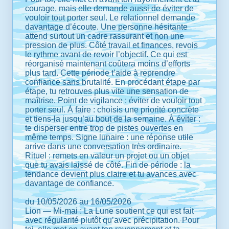
courage, mais elle demande aussi de éviter de
vouloir tout porter seul. Le relationnel demande
davantage d’écoute. Une personne hésitante
attend surtout un cadre rassurant et non une
pression de plus. Côté travail et finances, revois
le rythme avant de revoir l’objectif. Ce qui est
réorganisé maintenant coûtera moins d’efforts
plus tard. Cette période t’aide à reprendre
confiance sans brutalité. En procédant étape par
étape, tu retrouves plus vite une sensation de
maîtrise. Point de vigilance : éviter de vouloir tout
porter seul. À faire : choisis une priorité concrète
et tiens-la jusqu’au bout de la semaine. À éviter :
te disperser entre trop de pistes ouvertes en
même temps. Signe lunaire : une réponse utile
arrive dans une conversation très ordinaire.
Rituel : remets en valeur un projet ou un objet
que tu avais laissé de côté. Fin de période : la
tendance devient plus claire et tu avances avec
davantage de confiance.
du 10/05/2026 au 16/05/2026
Lion — Mi-mai : La Lune soutient ce qui est fait
avec régularité plutôt qu’avec précipitation. Pour