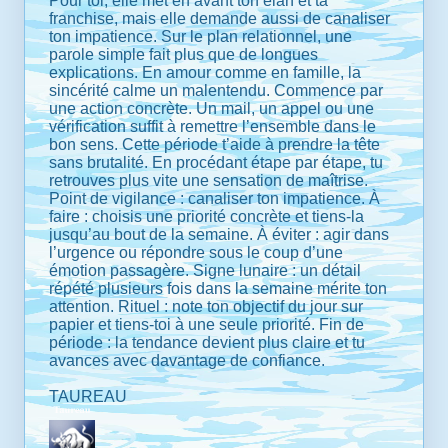
Pour toi, elle met en avant ton élan et ta
franchise, mais elle demande aussi de canaliser
ton impatience. Sur le plan relationnel, une
parole simple fait plus que de longues
explications. En amour comme en famille, la
sincérité calme un malentendu. Commence par
une action concrète. Un mail, un appel ou une
vérification suffit à remettre l’ensemble dans le
bon sens. Cette période t’aide à prendre la tête
sans brutalité. En procédant étape par étape, tu
retrouves plus vite une sensation de maîtrise.
Point de vigilance : canaliser ton impatience. À
faire : choisis une priorité concrète et tiens-la
jusqu’au bout de la semaine. À éviter : agir dans
l’urgence ou répondre sous le coup d’une
émotion passagère. Signe lunaire : un détail
répété plusieurs fois dans la semaine mérite ton
attention. Rituel : note ton objectif du jour sur
papier et tiens-toi à une seule priorité. Fin de
période : la tendance devient plus claire et tu
avances avec davantage de confiance.
TAUREAU