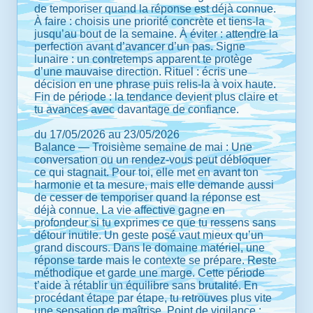
de temporiser quand la réponse est déjà connue.
À faire : choisis une priorité concrète et tiens-la
jusqu’au bout de la semaine. À éviter : attendre la
perfection avant d’avancer d’un pas. Signe
lunaire : un contretemps apparent te protège
d’une mauvaise direction. Rituel : écris une
décision en une phrase puis relis-la à voix haute.
Fin de période : la tendance devient plus claire et
tu avances avec davantage de confiance.
du 17/05/2026 au 23/05/2026
Balance — Troisième semaine de mai : Une
conversation ou un rendez-vous peut débloquer
ce qui stagnait. Pour toi, elle met en avant ton
harmonie et ta mesure, mais elle demande aussi
de cesser de temporiser quand la réponse est
déjà connue. La vie affective gagne en
profondeur si tu exprimes ce que tu ressens sans
détour inutile. Un geste posé vaut mieux qu’un
grand discours. Dans le domaine matériel, une
réponse tarde mais le contexte se prépare. Reste
méthodique et garde une marge. Cette période
t’aide à rétablir un équilibre sans brutalité. En
procédant étape par étape, tu retrouves plus vite
une sensation de maîtrise. Point de vigilance :