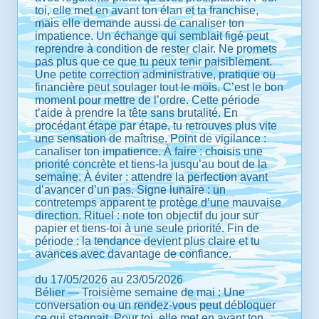
toi, elle met en avant ton élan et ta franchise,
mais elle demande aussi de canaliser ton
impatience. Un échange qui semblait figé peut
reprendre à condition de rester clair. Ne promets
pas plus que ce que tu peux tenir paisiblement.
Une petite correction administrative, pratique ou
financière peut soulager tout le mois. C’est le bon
moment pour mettre de l’ordre. Cette période
t’aide à prendre la tête sans brutalité. En
procédant étape par étape, tu retrouves plus vite
une sensation de maîtrise. Point de vigilance :
canaliser ton impatience. À faire : choisis une
priorité concrète et tiens-la jusqu’au bout de la
semaine. À éviter : attendre la perfection avant
d’avancer d’un pas. Signe lunaire : un
contretemps apparent te protège d’une mauvaise
direction. Rituel : note ton objectif du jour sur
papier et tiens-toi à une seule priorité. Fin de
période : la tendance devient plus claire et tu
avances avec davantage de confiance.
du 17/05/2026 au 23/05/2026
Bélier — Troisième semaine de mai : Une
conversation ou un rendez-vous peut débloquer
ce qui stagnait. Pour toi, elle met en avant ton