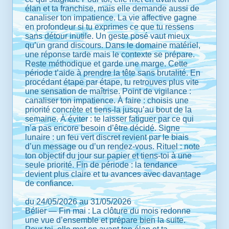
élan et ta franchise, mais elle demande aussi de
canaliser ton impatience. La vie affective gagne
en profondeur si tu exprimes ce que tu ressens
sans détour inutile. Un geste posé vaut mieux
qu’un grand discours. Dans le domaine matériel,
une réponse tarde mais le contexte se prépare.
Reste méthodique et garde une marge. Cette
période t’aide à prendre la tête sans brutalité. En
procédant étape par étape, tu retrouves plus vite
une sensation de maîtrise. Point de vigilance :
canaliser ton impatience. À faire : choisis une
priorité concrète et tiens-la jusqu’au bout de la
semaine. À éviter : te laisser fatiguer par ce qui
n’a pas encore besoin d’être décidé. Signe
lunaire : un feu vert discret revient par le biais
d’un message ou d’un rendez-vous. Rituel : note
ton objectif du jour sur papier et tiens-toi à une
seule priorité. Fin de période : la tendance
devient plus claire et tu avances avec davantage
de confiance.
du 24/05/2026 au 31/05/2026
Bélier — Fin mai : La clôture du mois redonne
une vue d’ensemble et prépare bien la suite.