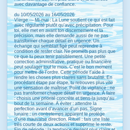
avec davantage de confiance.
du 10/05/2026 au 16/05/2026
Vierge — Mi-mai : La Lune soutient ce qui est fait
avec régularité plutôt qu’avec précipitation. Pour
toi, elle met en avant ton discernement et ta
précision, mais elle demande aussi de ne pas
transformer chaque détail en urgence. Un
échange qui semblait figé peut reprendre à
condition de rester clair. Ne promets pas plus que
ce que tu peux tenir paisiblement. Une petite
correction administrative, pratique ou financière
peut soulager tout le mois. C’est le bon moment
pour mettre de l’ordre. Cette période t’aide à
rendre les choses plus claires sans brutalité. En
procédant étape par étape, tu retrouves plus vite
une sensation de maîtrise. Point de vigilance : ne
pas transformer chaque détail en urgence. À faire
: choisis une priorité concrète et tiens-la jusqu’au
bout de la semaine. À éviter : attendre la
perfection avant d’avancer d’un pas. Signe
lunaire : un contretemps apparent te protège
d’une mauvaise direction. Rituel : fais une liste
très courte de deux actions et supprime le reste.
Fin de période : la tendance devient plus claire et