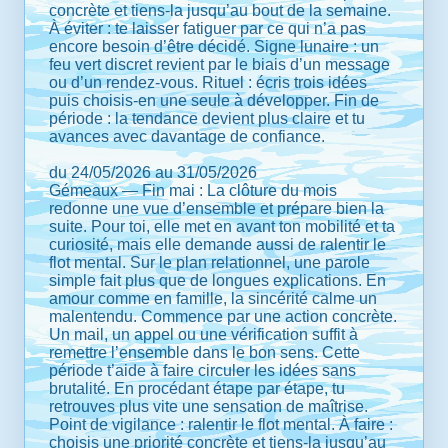
concrète et tiens-la jusqu’au bout de la semaine.
À éviter : te laisser fatiguer par ce qui n’a pas
encore besoin d’être décidé. Signe lunaire : un
feu vert discret revient par le biais d’un message
ou d’un rendez-vous. Rituel : écris trois idées
puis choisis-en une seule à développer. Fin de
période : la tendance devient plus claire et tu
avances avec davantage de confiance.
du 24/05/2026 au 31/05/2026
Gémeaux — Fin mai : La clôture du mois
redonne une vue d’ensemble et prépare bien la
suite. Pour toi, elle met en avant ton mobilité et ta
curiosité, mais elle demande aussi de ralentir le
flot mental. Sur le plan relationnel, une parole
simple fait plus que de longues explications. En
amour comme en famille, la sincérité calme un
malentendu. Commence par une action concrète.
Un mail, un appel ou une vérification suffit à
remettre l’ensemble dans le bon sens. Cette
période t’aide à faire circuler les idées sans
brutalité. En procédant étape par étape, tu
retrouves plus vite une sensation de maîtrise.
Point de vigilance : ralentir le flot mental. À faire :
choisis une priorité concrète et tiens-la jusqu’au