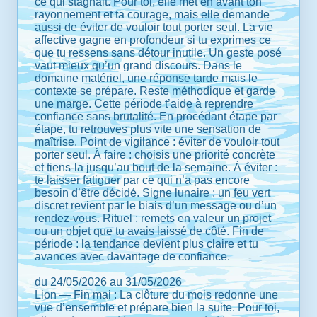
ce qui stagnait. Pour toi, elle met en avant ton
rayonnement et ta courage, mais elle demande
aussi de éviter de vouloir tout porter seul. La vie
affective gagne en profondeur si tu exprimes ce
que tu ressens sans détour inutile. Un geste posé
vaut mieux qu’un grand discours. Dans le
domaine matériel, une réponse tarde mais le
contexte se prépare. Reste méthodique et garde
une marge. Cette période t’aide à reprendre
confiance sans brutalité. En procédant étape par
étape, tu retrouves plus vite une sensation de
maîtrise. Point de vigilance : éviter de vouloir tout
porter seul. À faire : choisis une priorité concrète
et tiens-la jusqu’au bout de la semaine. À éviter :
te laisser fatiguer par ce qui n’a pas encore
besoin d’être décidé. Signe lunaire : un feu vert
discret revient par le biais d’un message ou d’un
rendez-vous. Rituel : remets en valeur un projet
ou un objet que tu avais laissé de côté. Fin de
période : la tendance devient plus claire et tu
avances avec davantage de confiance.
du 24/05/2026 au 31/05/2026
Lion — Fin mai : La clôture du mois redonne une
vue d’ensemble et prépare bien la suite. Pour toi,