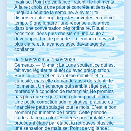
maîtrise. Point de vigilance : ralentir le flot mental.
À faire : choisis une priorité concrète et tiens-la
jusqu’au bout de la semaine. À éviter : te
disperser entre trop de pistes ouvertes en même
temps. Signe lunaire : une réponse utile arrive
dans une conversation très ordinaire. Rituel :
écris trois idées puis choisis-en une seule à
développer. Fin de période : la tendance devient
plus claire et tu avances avec davantage de
confiance.
du 10/05/2026 au 16/05/2026
Gémeaux — Mi-mai : La Lune soutient ce qui est
fait avec régularité plutôt qu’avec précipitation.
Pour toi, elle met en avant ton mobilité et ta
curiosité, mais elle demande aussi de ralentir le
flot mental. Un échange qui semblait figé peut
reprendre à condition de rester clair. Ne promets
pas plus que ce que tu peux tenir paisiblement.
Une petite correction administrative, pratique ou
financière peut soulager tout le mois. C’est le bon
moment pour mettre de l’ordre. Cette période
t’aide à faire circuler les idées sans brutalité. En
procédant étape par étape, tu retrouves plus vite
une sensation de maîtrise. Point de vigilance :