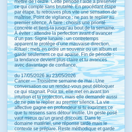
mettre de l’ordre. Cette période t’aide à préserver
ce qui compte sans brutalité. En procédant étape
par étape, tu retrouves plus vite une sensation de
maîtrise. Point de vigilance : ne pas te replier au
premier silence. À faire : choisis une priorité
concrète et tiens-la jusqu’au bout de la semaine.
À éviter : attendre la perfection avant d’avancer
d’un pas. Signe lunaire : un contretemps
apparent te protège d’une mauvaise direction.
Rituel : mets en ordre un souvenir ou un album et
garde seulement ce qui apaise. Fin de période :
la tendance devient plus claire et tu avances
avec davantage de confiance.
du 17/05/2026 au 23/05/2026
Cancer — Troisième semaine de mai : Une
conversation ou un rendez-vous peut débloquer
ce qui stagnait. Pour toi, elle met en avant ton
intuition et ta protection, mais elle demande aussi
de ne pas te replier au premier silence. La vie
affective gagne en profondeur si tu exprimes ce
que tu ressens sans détour inutile. Un geste posé
vaut mieux qu’un grand discours. Dans le
domaine matériel, une réponse tarde mais le
contexte se prépare. Reste méthodique et garde