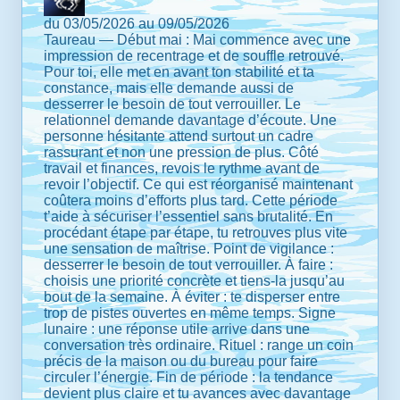
du 03/05/2026 au 09/05/2026
Taureau — Début mai : Mai commence avec une
impression de recentrage et de souffle retrouvé.
Pour toi, elle met en avant ton stabilité et ta
constance, mais elle demande aussi de
desserrer le besoin de tout verrouiller. Le
relationnel demande davantage d’écoute. Une
personne hésitante attend surtout un cadre
rassurant et non une pression de plus. Côté
travail et finances, revois le rythme avant de
revoir l’objectif. Ce qui est réorganisé maintenant
coûtera moins d’efforts plus tard. Cette période
t’aide à sécuriser l’essentiel sans brutalité. En
procédant étape par étape, tu retrouves plus vite
une sensation de maîtrise. Point de vigilance :
desserrer le besoin de tout verrouiller. À faire :
choisis une priorité concrète et tiens-la jusqu’au
bout de la semaine. À éviter : te disperser entre
trop de pistes ouvertes en même temps. Signe
lunaire : une réponse utile arrive dans une
conversation très ordinaire. Rituel : range un coin
précis de la maison ou du bureau pour faire
circuler l’énergie. Fin de période : la tendance
devient plus claire et tu avances avec davantage