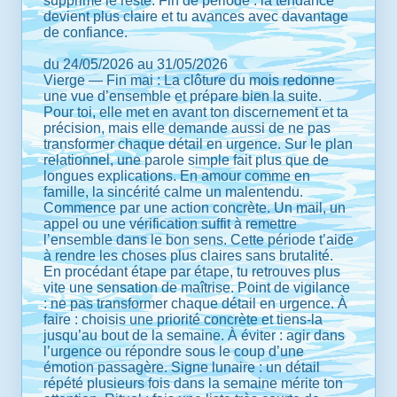
supprime le reste. Fin de période : la tendance
devient plus claire et tu avances avec davantage
de confiance.
du 24/05/2026 au 31/05/2026
Vierge — Fin mai : La clôture du mois redonne
une vue d’ensemble et prépare bien la suite.
Pour toi, elle met en avant ton discernement et ta
précision, mais elle demande aussi de ne pas
transformer chaque détail en urgence. Sur le plan
relationnel, une parole simple fait plus que de
longues explications. En amour comme en
famille, la sincérité calme un malentendu.
Commence par une action concrète. Un mail, un
appel ou une vérification suffit à remettre
l’ensemble dans le bon sens. Cette période t’aide
à rendre les choses plus claires sans brutalité.
En procédant étape par étape, tu retrouves plus
vite une sensation de maîtrise. Point de vigilance
: ne pas transformer chaque détail en urgence. À
faire : choisis une priorité concrète et tiens-la
jusqu’au bout de la semaine. À éviter : agir dans
l’urgence ou répondre sous le coup d’une
émotion passagère. Signe lunaire : un détail
répété plusieurs fois dans la semaine mérite ton