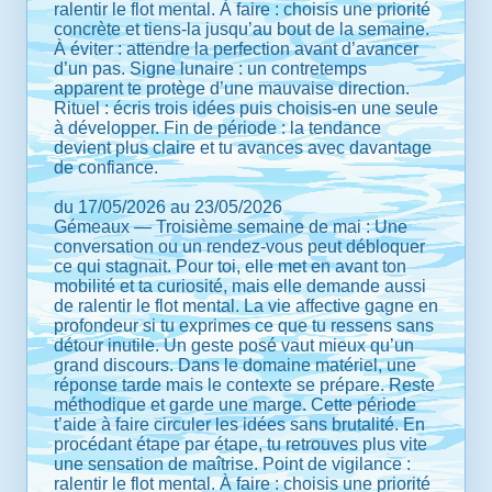
ralentir le flot mental. À faire : choisis une priorité
concrète et tiens-la jusqu’au bout de la semaine.
À éviter : attendre la perfection avant d’avancer
d’un pas. Signe lunaire : un contretemps
apparent te protège d’une mauvaise direction.
Rituel : écris trois idées puis choisis-en une seule
à développer. Fin de période : la tendance
devient plus claire et tu avances avec davantage
de confiance.
du 17/05/2026 au 23/05/2026
Gémeaux — Troisième semaine de mai : Une
conversation ou un rendez-vous peut débloquer
ce qui stagnait. Pour toi, elle met en avant ton
mobilité et ta curiosité, mais elle demande aussi
de ralentir le flot mental. La vie affective gagne en
profondeur si tu exprimes ce que tu ressens sans
détour inutile. Un geste posé vaut mieux qu’un
grand discours. Dans le domaine matériel, une
réponse tarde mais le contexte se prépare. Reste
méthodique et garde une marge. Cette période
t’aide à faire circuler les idées sans brutalité. En
procédant étape par étape, tu retrouves plus vite
une sensation de maîtrise. Point de vigilance :
ralentir le flot mental. À faire : choisis une priorité