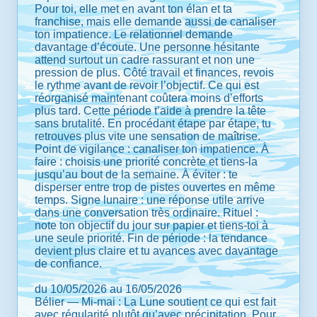
Pour toi, elle met en avant ton élan et ta
franchise, mais elle demande aussi de canaliser
ton impatience. Le relationnel demande
davantage d’écoute. Une personne hésitante
attend surtout un cadre rassurant et non une
pression de plus. Côté travail et finances, revois
le rythme avant de revoir l’objectif. Ce qui est
réorganisé maintenant coûtera moins d’efforts
plus tard. Cette période t’aide à prendre la tête
sans brutalité. En procédant étape par étape, tu
retrouves plus vite une sensation de maîtrise.
Point de vigilance : canaliser ton impatience. À
faire : choisis une priorité concrète et tiens-la
jusqu’au bout de la semaine. À éviter : te
disperser entre trop de pistes ouvertes en même
temps. Signe lunaire : une réponse utile arrive
dans une conversation très ordinaire. Rituel :
note ton objectif du jour sur papier et tiens-toi à
une seule priorité. Fin de période : la tendance
devient plus claire et tu avances avec davantage
de confiance.
du 10/05/2026 au 16/05/2026
Bélier — Mi-mai : La Lune soutient ce qui est fait
avec régularité plutôt qu’avec précipitation. Pour