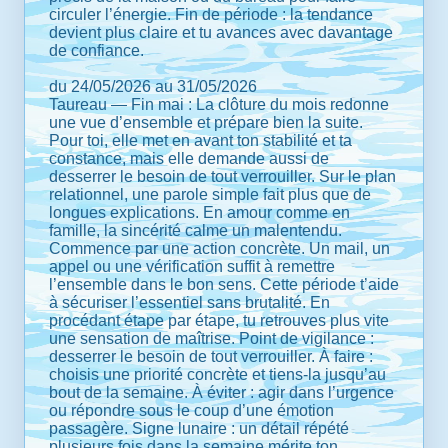
circuler l’énergie. Fin de période : la tendance
devient plus claire et tu avances avec davantage
de confiance.
du 24/05/2026 au 31/05/2026
Taureau — Fin mai : La clôture du mois redonne
une vue d’ensemble et prépare bien la suite.
Pour toi, elle met en avant ton stabilité et ta
constance, mais elle demande aussi de
desserrer le besoin de tout verrouiller. Sur le plan
relationnel, une parole simple fait plus que de
longues explications. En amour comme en
famille, la sincérité calme un malentendu.
Commence par une action concrète. Un mail, un
appel ou une vérification suffit à remettre
l’ensemble dans le bon sens. Cette période t’aide
à sécuriser l’essentiel sans brutalité. En
procédant étape par étape, tu retrouves plus vite
une sensation de maîtrise. Point de vigilance :
desserrer le besoin de tout verrouiller. À faire :
choisis une priorité concrète et tiens-la jusqu’au
bout de la semaine. À éviter : agir dans l’urgence
ou répondre sous le coup d’une émotion
passagère. Signe lunaire : un détail répété
plusieurs fois dans la semaine mérite ton