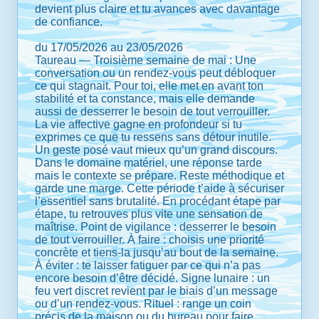
devient plus claire et tu avances avec davantage
de confiance.
du 17/05/2026 au 23/05/2026
Taureau — Troisième semaine de mai : Une
conversation ou un rendez-vous peut débloquer
ce qui stagnait. Pour toi, elle met en avant ton
stabilité et ta constance, mais elle demande
aussi de desserrer le besoin de tout verrouiller.
La vie affective gagne en profondeur si tu
exprimes ce que tu ressens sans détour inutile.
Un geste posé vaut mieux qu’un grand discours.
Dans le domaine matériel, une réponse tarde
mais le contexte se prépare. Reste méthodique et
garde une marge. Cette période t’aide à sécuriser
l’essentiel sans brutalité. En procédant étape par
étape, tu retrouves plus vite une sensation de
maîtrise. Point de vigilance : desserrer le besoin
de tout verrouiller. À faire : choisis une priorité
concrète et tiens-la jusqu’au bout de la semaine.
À éviter : te laisser fatiguer par ce qui n’a pas
encore besoin d’être décidé. Signe lunaire : un
feu vert discret revient par le biais d’un message
ou d’un rendez-vous. Rituel : range un coin
précis de la maison ou du bureau pour faire