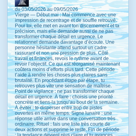
du 03/05/2026 au 09/05/2026
Vierge — Début mai : Mai commence avec une
impression de recentrage et de souffle retrouvé.
Pour toi, elle met en avant ton discernement et ta
précision, mais elle demande aussi de ne pas
transformer chaque détail en urgence. Le
relationnel demande davantage d’écoute. Une
personne hésitante attend surtout un cadre
rassurant et non une pression de plus. Côté
travail et finances, revois le rythme avant de
revoir l’objectif. Ce qui est réorganisé maintenant
coûtera moins d’efforts plus tard. Cette période
t’aide à rendre les choses plus claires sans
brutalité. En procédant étape par étape, tu
retrouves plus vite une sensation de maîtrise.
Point de vigilance : ne pas transformer chaque
détail en urgence. À faire : choisis une priorité
concrète et tiens-la jusqu’au bout de la semaine.
À éviter : te disperser entre trop de pistes
ouvertes en même temps. Signe lunaire : une
réponse utile arrive dans une conversation très
ordinaire. Rituel : fais une liste très courte de
deux actions et supprime le reste. Fin de période
: la tendance devient plus claire et tu avances