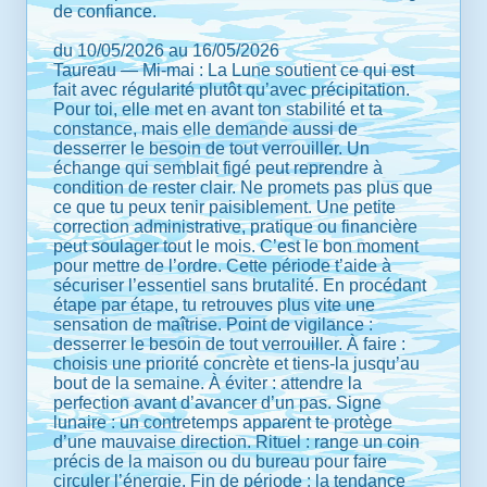
de confiance.
du 10/05/2026 au 16/05/2026
Taureau — Mi-mai : La Lune soutient ce qui est
fait avec régularité plutôt qu’avec précipitation.
Pour toi, elle met en avant ton stabilité et ta
constance, mais elle demande aussi de
desserrer le besoin de tout verrouiller. Un
échange qui semblait figé peut reprendre à
condition de rester clair. Ne promets pas plus que
ce que tu peux tenir paisiblement. Une petite
correction administrative, pratique ou financière
peut soulager tout le mois. C’est le bon moment
pour mettre de l’ordre. Cette période t’aide à
sécuriser l’essentiel sans brutalité. En procédant
étape par étape, tu retrouves plus vite une
sensation de maîtrise. Point de vigilance :
desserrer le besoin de tout verrouiller. À faire :
choisis une priorité concrète et tiens-la jusqu’au
bout de la semaine. À éviter : attendre la
perfection avant d’avancer d’un pas. Signe
lunaire : un contretemps apparent te protège
d’une mauvaise direction. Rituel : range un coin
précis de la maison ou du bureau pour faire
circuler l’énergie. Fin de période : la tendance