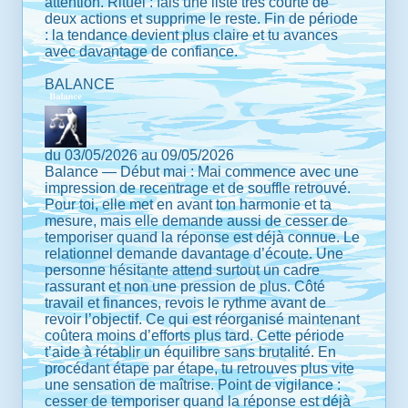
attention. Rituel : fais une liste très courte de
deux actions et supprime le reste. Fin de période
: la tendance devient plus claire et tu avances
avec davantage de confiance.
BALANCE
du 03/05/2026 au 09/05/2026
Balance — Début mai : Mai commence avec une
impression de recentrage et de souffle retrouvé.
Pour toi, elle met en avant ton harmonie et ta
mesure, mais elle demande aussi de cesser de
temporiser quand la réponse est déjà connue. Le
relationnel demande davantage d’écoute. Une
personne hésitante attend surtout un cadre
rassurant et non une pression de plus. Côté
travail et finances, revois le rythme avant de
revoir l’objectif. Ce qui est réorganisé maintenant
coûtera moins d’efforts plus tard. Cette période
t’aide à rétablir un équilibre sans brutalité. En
procédant étape par étape, tu retrouves plus vite
une sensation de maîtrise. Point de vigilance :
cesser de temporiser quand la réponse est déjà