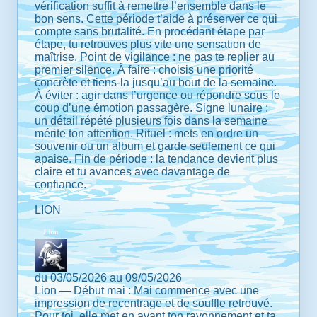
vérification suffit à remettre l’ensemble dans le
bon sens. Cette période t’aide à préserver ce qui
compte sans brutalité. En procédant étape par
étape, tu retrouves plus vite une sensation de
maîtrise. Point de vigilance : ne pas te replier au
premier silence. À faire : choisis une priorité
concrète et tiens-la jusqu’au bout de la semaine.
À éviter : agir dans l’urgence ou répondre sous le
coup d’une émotion passagère. Signe lunaire :
un détail répété plusieurs fois dans la semaine
mérite ton attention. Rituel : mets en ordre un
souvenir ou un album et garde seulement ce qui
apaise. Fin de période : la tendance devient plus
claire et tu avances avec davantage de
confiance.
LION
du 03/05/2026 au 09/05/2026
Lion — Début mai : Mai commence avec une
impression de recentrage et de souffle retrouvé.
Pour toi, elle met en avant ton rayonnement et ta