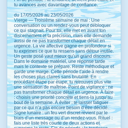
tu avances avec davantage de confiance.
du 17/05/2026 au 23/05/2026
Vierge — Troisième semaine de mai : Une
conversation ou un rendez-vous peut débloquer
ce qui stagnait. Pour toi, elle met en avant ton
discernement et ta précision, mais elle demande
aussi de ne pas transformer chaque détail en
urgence. La vie affective gagne en profondeur si
tu exprimes ce que tu ressens sans détour inutile.
Un geste posé vaut mieux qu’un grand discours.
Dans le domaine matériel, une réponse tarde
mais le contexte se prépare. Reste méthodique et
garde une marge. Cette période t’aide à rendre
les choses plus claires sans brutalité. En
procédant étape par étape, tu retrouves plus vite
une sensation de maîtrise. Point de vigilance : ne
pas transformer chaque détail en urgence. À faire
: choisis une priorité concrète et tiens-la jusqu’au
bout de la semaine. À éviter : te laisser fatiguer
par ce qui n’a pas encore besoin d’être décidé.
Signe lunaire : un feu vert discret revient par le
biais d’un message ou d’un rendez-vous. Rituel :
fais une liste très courte de deux actions et