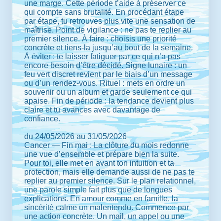
une marge. Cette période t’aide à préserver ce
qui compte sans brutalité. En procédant étape
par étape, tu retrouves plus vite une sensation de
maîtrise. Point de vigilance : ne pas te replier au
premier silence. À faire : choisis une priorité
concrète et tiens-la jusqu’au bout de la semaine.
À éviter : te laisser fatiguer par ce qui n’a pas
encore besoin d’être décidé. Signe lunaire : un
feu vert discret revient par le biais d’un message
ou d’un rendez-vous. Rituel : mets en ordre un
souvenir ou un album et garde seulement ce qui
apaise. Fin de période : la tendance devient plus
claire et tu avances avec davantage de
confiance.
du 24/05/2026 au 31/05/2026
Cancer — Fin mai : La clôture du mois redonne
une vue d’ensemble et prépare bien la suite.
Pour toi, elle met en avant ton intuition et ta
protection, mais elle demande aussi de ne pas te
replier au premier silence. Sur le plan relationnel,
une parole simple fait plus que de longues
explications. En amour comme en famille, la
sincérité calme un malentendu. Commence par
une action concrète. Un mail, un appel ou une