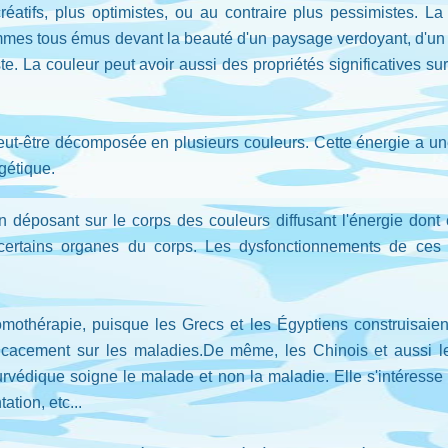
éatifs, plus optimistes, ou au contraire plus pessimistes. La
s tous émus devant la beauté d'un paysage verdoyant, d'un jar
iste. La couleur peut avoir aussi des propriétés significatives 
 peut-être décomposée en plusieurs couleurs. Cette énergie a une
gétique.
 déposant sur le corps des couleurs diffusant l'énergie dont ce
r certains organes du corps. Les dysfonctionnements de ce
omothérapie, puisque les Grecs et les Égyptiens construisaien
ficacement sur les maladies.De même, les Chinois et aussi le
rvédique soigne le malade et non la maladie. Elle s'intéres
ation, etc...