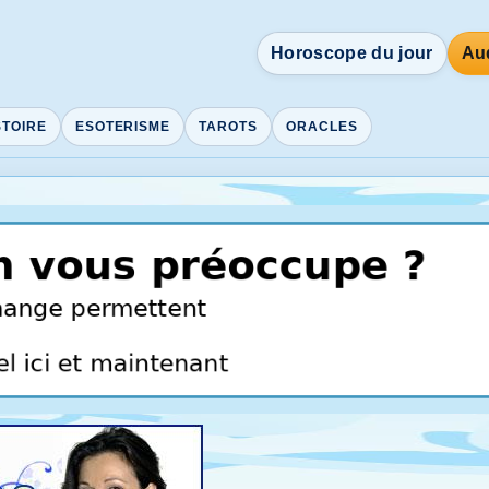
Horoscope du jour
Aud
STOIRE
ESOTERISME
TAROTS
ORACLES