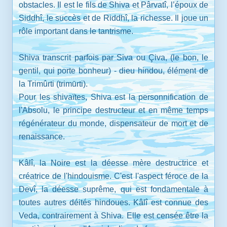
obstacles. Il est le fils de Shiva et Pârvatî, l’époux de
Siddhî, le succès et de Riddhî, la richesse. Il joue un
rôle important dans le tantrisme.
Shiva transcrit parfois par Siva ou Çiva, (le bon, le
gentil, qui porte bonheur) - dieu hindou, élément de
la Trimûrti (trimūrti).
Pour les shivaïtes, Shiva est la personnification de
l'Absolu, le principe destructeur et en même temps
régénérateur du monde, dispensateur de mort et de
renaissance.
Kâlî, la Noire est la déesse mère destructrice et
créatrice de l'hindouisme. C'est l'aspect féroce de la
Devî, la déesse suprême, qui est fondamentale à
toutes autres déités hindoues. Kâlî est connue des
Veda, contrairement à Shiva. Elle est censée être la