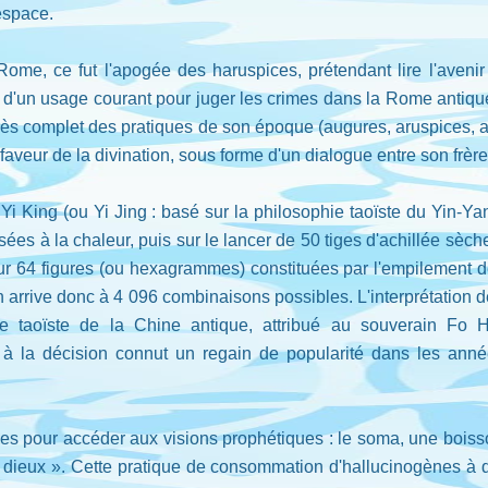
espace.
Rome, ce fut l'apogée des haruspices, prétendant lire l'aveni
 d'un usage courant pour juger les crimes dans la Rome antique.
rès complet des pratiques de son époque (augures, aruspices, ast
veur de la divination, sous forme d'un dialogue entre son frère 
King (ou Yi Jing : basé sur la philosophie taoïste du Yin-Yang,
ées à la chaleur, puis sur le lancer de 50 tiges d'achillée sèch
ur 64 figures (ou hexagrammes) constituées par l'empilement de s
n arrive donc à 4 096 combinaisons possibles. L'interprétation 
e taoïste de la Chine antique, attribué au souverain Fo H
 à la décision connut un regain de popularité dans les année
ées pour accéder aux visions prophétiques : le soma, une boiss
 les dieux ». Cette pratique de consommation d'hallucinogènes à 