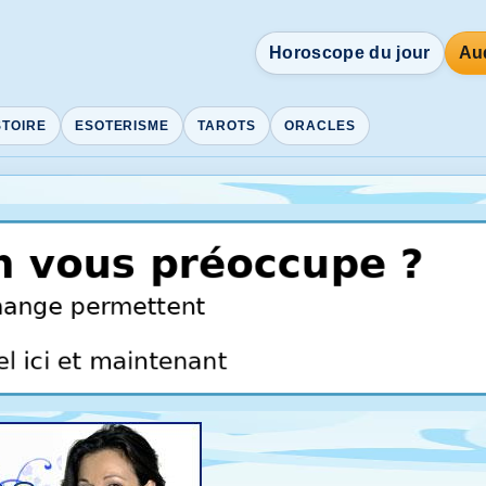
Horoscope du jour
Aud
STOIRE
ESOTERISME
TAROTS
ORACLES