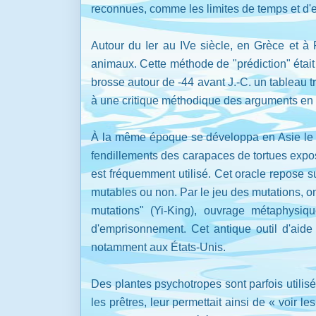
reconnues, comme les limites de temps et d'
Autour du Ier au IVe siècle, en Grèce et à 
animaux. Cette méthode de "prédiction" était
brosse autour de -44 avant J.-C. un tableau t
à une critique méthodique des arguments en fa
À la même époque se développa en Asie le Yi 
fendillements des carapaces de tortues expos
est fréquemment utilisé. Cet oracle repose s
mutables ou non. Par le jeu des mutations, o
mutations" (Yi-King), ouvrage métaphysiqu
d'emprisonnement. Cet antique outil d'aide
notamment aux États-Unis.
Des plantes psychotropes sont parfois utilis
les prêtres, leur permettait ainsi de « voir