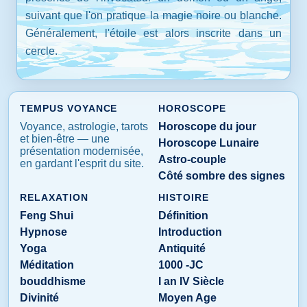
suivant que l'on pratique la magie noire ou blanche.
Généralement, l'étoile est alors inscrite dans un
cercle.
TEMPUS VOYANCE
HOROSCOPE
Voyance, astrologie, tarots
Horoscope du jour
et bien-être — une
Horoscope Lunaire
présentation modernisée,
Astro-couple
en gardant l'esprit du site.
Côté sombre des signes
RELAXATION
HISTOIRE
Feng Shui
Définition
Hypnose
Introduction
Yoga
Antiquité
Méditation
1000 -JC
bouddhisme
I an IV Siècle
Divinité
Moyen Age